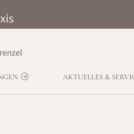
xis
renzel
UNGEN
AKTUELLES & SERV