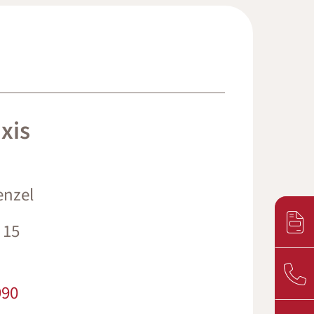
xis
enzel
 15
990